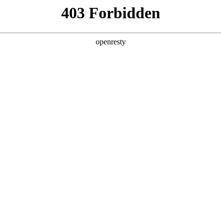
展历程
分子公司
影像不朽情缘电子游戏官网
轨道交通
建筑楼宇
隧道工程
程
淘宝直营店 京东自营店