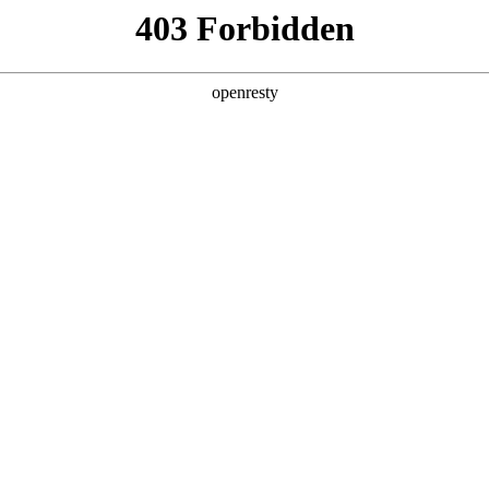
展历程
分子公司
影像不朽情缘电子游戏官网
轨道交通
建筑楼宇
隧道工程
程
淘宝直营店 京东自营店